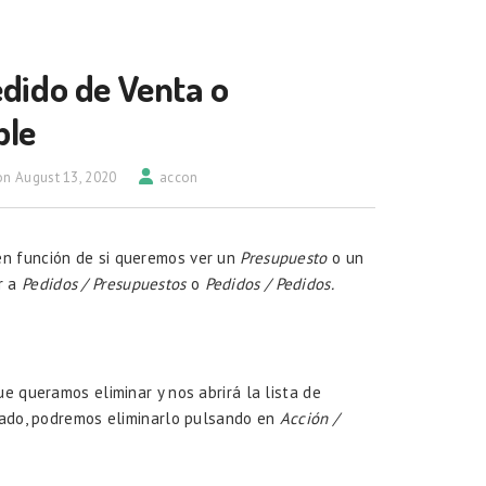
dido de Venta o
ble
n August 13, 2020
accon
en función de si queremos ver un
Presupuesto
o un
r a
Pedidos / Presupuestos
o
Pedidos / Pedidos.
e queramos eliminar y nos abrirá la lista de
idado, podremos eliminarlo pulsando en
Acción /