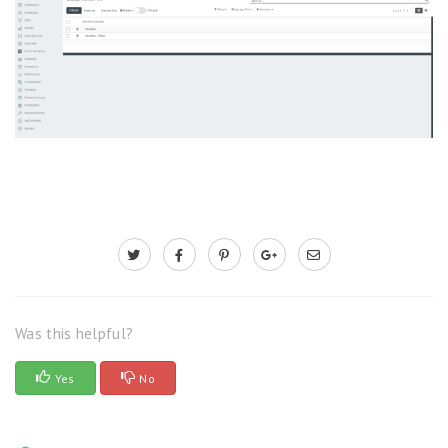
Was this helpful?
Yes
No