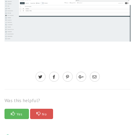
Was this helpful?
Yes
No