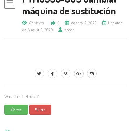
máquina de sustitución
62 views
0
agosto 5, 2020
Updated
on August 5, 2020
accon
Was this helpful?
Yes
No