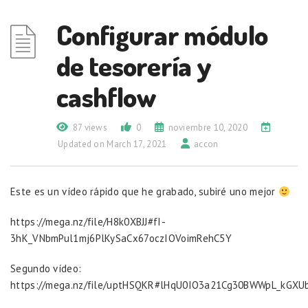
Configurar módulo
de tesorería y
cashflow
87 views
0
noviembre 10, 2020
Updated on March 17, 2021
accon
Este es un vídeo rápido que he grabado, subiré uno mejor
https://mega.nz/file/H8k0XBJJ#fI-
3hK_VNbmPul1mj6PlKySaCx67oczIOVoimRehC5Y
Segundo vídeo:
https://mega.nz/file/uptHSQKR#lHqU0IO3a21Cg30BWWpL_kGXU