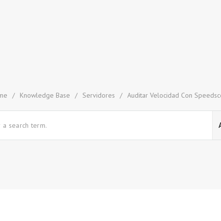
me
/
Knowledge Base
/
Servidores
/
Auditar Velocidad Con Speeds